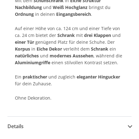
Mit dem
Schuhschrank
in
Eiche Struktur
Nachbildung
und
Weiß Hochglanz
bringst du
Ordnung
in deinen
Eingangsbereich
.
Auf einer Höhe von ca. 124 cm und einer Tiefe von
ca. 24 cm bietet der
Schrank
mit
drei Klappen
und
einer Tür
genügend Platz für deine Schuhe. Der
Korpus
in
Eiche Dekor
verleiht dem
Schrank
ein
natürliches
und
modernes Aussehen
, während die
Aluminiumgriffe
einen stilvollen Kontrast setzen.
Ein
praktischer
und zugleich
eleganter Hingucker
für dein Zuhause.
Ohne Dekoration.
Details